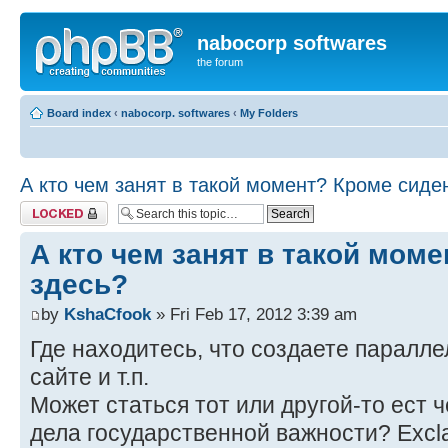
nabocorp softwares
the forum
Board index
‹
nabocorp. softwares
‹
My Folders
А кто чем занят в такой момент? Кроме сиде
Topic locked
А кто чем занят в такой мом
здесь?
by
KshaCfook
» Fri Feb 17, 2012 3:39 am
Где находитесь, что создаете паралле
сайте и т.п.
Может статься тот или другой-то ест 
дела государственной важности? Excla